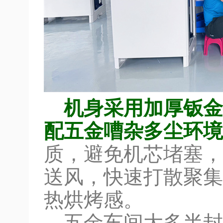
机身采用加厚钣金
配五金嘈杂多尘环境
质，避免机芯堵塞，
送风，快速打散聚集
热烘烤感。