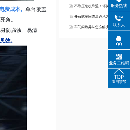
服务热线
不靠压缩机降温！环保空调让工…
低电费成本。
单台覆盖
开放式车间降温通风方案！
无死角。
联系人
车间闷热异味怎么解决？
机身防腐蚀、易清
天见效。
QQ
业务二维码
返回顶部