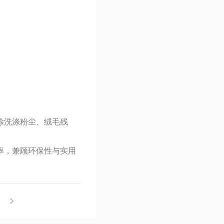
除洗涤粉尘、绒毛残
率，兼顾环保性与实用
！