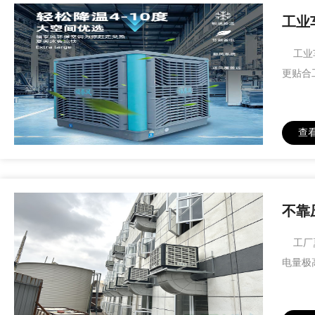
工业
工业车
更贴合
查
不靠
工厂夏
电量极