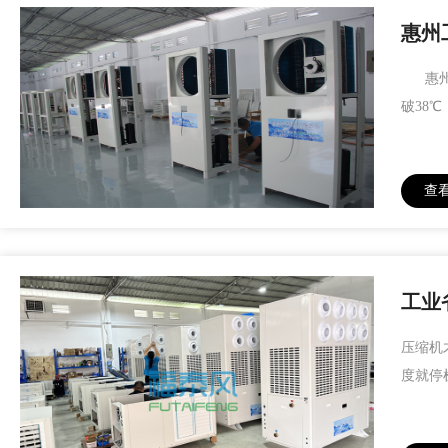
惠州
惠州夏
破38
查
工业
压缩机
度就停