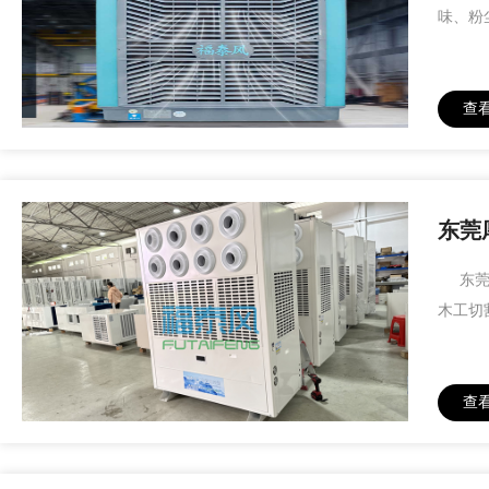
味、粉
查
东莞
东莞厚
木工切
查