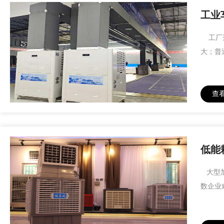
工业
工厂选
大；普
查
低能
大型加
数企业