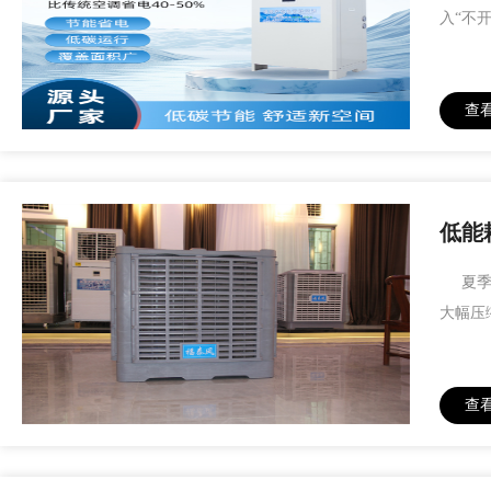
入“不
查
低能
夏季车
大幅压
查