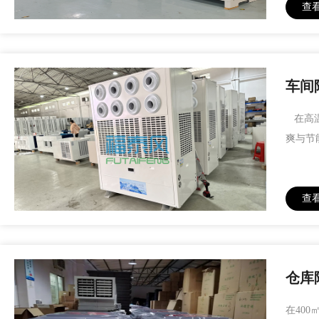
查
车间
在高温
爽与节
查
仓库
在40