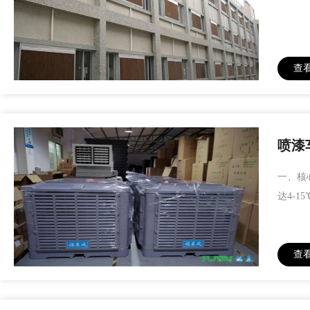
查
喷漆
一、核
达4-
查