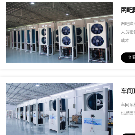
网吧
网吧降
人员密
成本
查
车间
车间顶
也易因