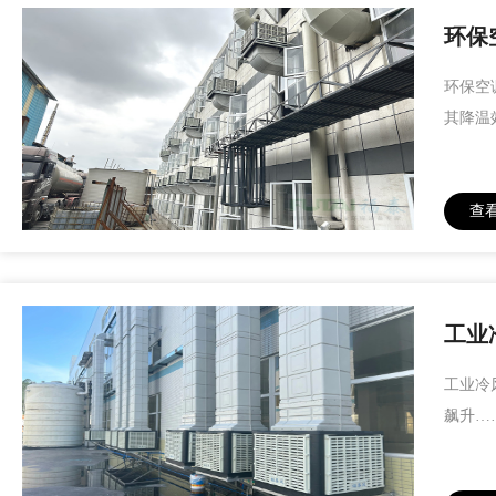
环保
环保空
其降温
查
工业
工业冷
飙升…