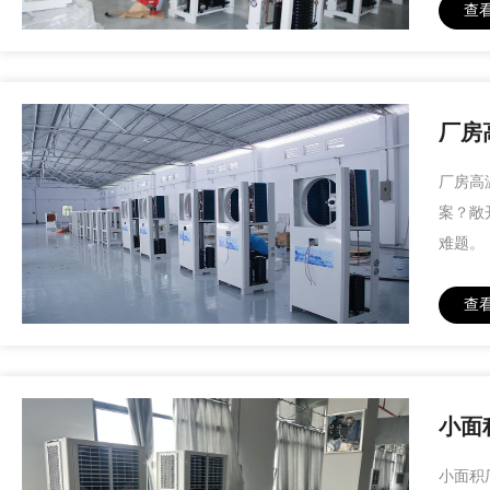
查
厂房
厂房高
案？敞
难题。
查
小面
小面积