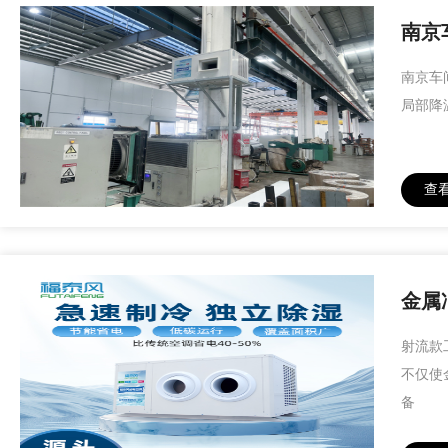
南京
南京车
局部降
查
金属
射流款
不仅使
备