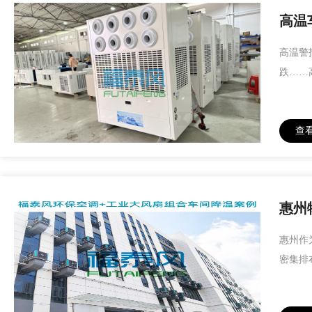
高温
高温警
跌……
查
惠州
惠州作
密集排